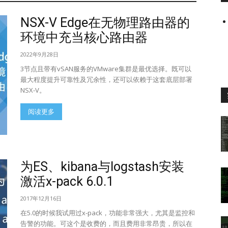
NSX-V Edge在无物理路由器的
环境中充当核心路由器
2022年9月28日
3节点且带有vSAN服务的VMware集群是最优选择。既可以
最大程度提升可靠性及冗余性，还可以依赖于这套底层部署
NSX-V。
阅读更多
为ES、kibana与logstash安装
激活x-pack 6.0.1
2017年12月16日
在5.0的时候我试用过x-pack，功能非常强大，尤其是监控和
告警的功能。可这个是收费的，而且费用非常昂贵，所以在