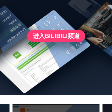
进
入
B
I
L
I
B
I
L
I
频
道