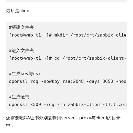
最后是client：
#新建文件夹

[root@web-t1 ~]# mkdir /root/crt/zabbix-client-
#进入文件夹

[root@web-t1 ~]# cd /root/crt/zabbix-client-t1/
#生成key与csr

openssl req -newkey rsa:2048 -days 3650 -nodes
#生成证书

openssl x509 -req -in zabbix-client-t1.t.com.c
还需要吧CA证书分别复制到server、proxy与client的目录
中：