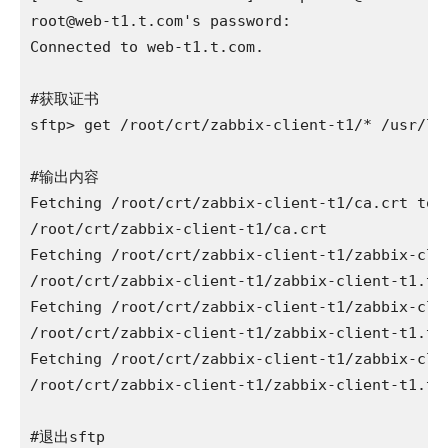
root@web-t1.t.com
's password: 

Connected to web-t1.t.com.

#获取证书  

sftp> get /root/crt/zabbix-client-t1/* /usr/loc
#输出内容

Fetching /root/crt/zabbix-client-t1/ca.crt to /
/root/crt/zabbix-client-t1/ca.crt             
Fetching /root/crt/zabbix-client-t1/zabbix-cli
/root/crt/zabbix-client-t1/zabbix-client-t1.t.
Fetching /root/crt/zabbix-client-t1/zabbix-cli
/root/crt/zabbix-client-t1/zabbix-client-t1.t.
Fetching /root/crt/zabbix-client-t1/zabbix-cli
/root/crt/zabbix-client-t1/zabbix-client-t1.t.
#退出sftp
