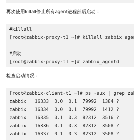
再次使用killall停止所有agent进程然后启动：
#killall

[root@zabbix-proxy-t1 ~]# killall zabbix_agentd
#启动

[root@zabbix-proxy-t1 ~]# zabbix_agentd
检查启动情况：
[root@zabbix-client-t1 ~]# ps -aux | grep zabbi
zabbix   16333  0.0  0.1  79992  1384 ?        
zabbix   16334  0.0  0.1  79992  1412 ?       
zabbix   16335  0.1  0.3  82312  3516 ?       
zabbix   16336  0.1  0.3  82312  3508 ?       
zabbix   16337  0.1  0.3  82312  3508 ?       