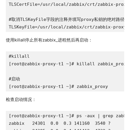
TLSCertFile=/usr/local/zabbix/crt/zabbix-proxy-
#取消TLSKeyFile字段的注释并填写proxy私钥的绝对路径

TLSKeyFile=/usr/local/zabbix/crt/zabbix-proxy-
使用killall停止所有zabbix_进程然后再启动：
#killall

[root@zabbix-proxy-t1 ~]# killall zabbix_proxy

#启动

[root@zabbix-proxy-t1 ~]# zabbix_proxy
检查启动情况：
[root@zabbix-proxy-t1 ~]# ps -aux | grep zabbix
zabbix   24301  0.0  0.3 141160  3540 ?        