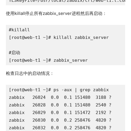
TLSKeyFile=/usr/local/zabbix/crt/web-t1.t.com.
使用killall停止所有zabbix_server进程然后再启动：
#killall

[root@web-t1 ~]# killall zabbix_server

#启动

[root@web-t1 ~]# zabbix_server
检查日志中的启动情况：
[root@web-t1 ~]# ps -aux | grep zabbix

zabbix   26024  0.0  0.1 151480  3188 ?        
zabbix   26028  0.0  0.1 151480  2540 ?       
zabbix   26029  0.0  0.1 151472  2192 ?       
zabbix   26030  0.0  0.2 258476  4820 ?       
zabbix   26032  0.0  0.2 258476  4820 ?       