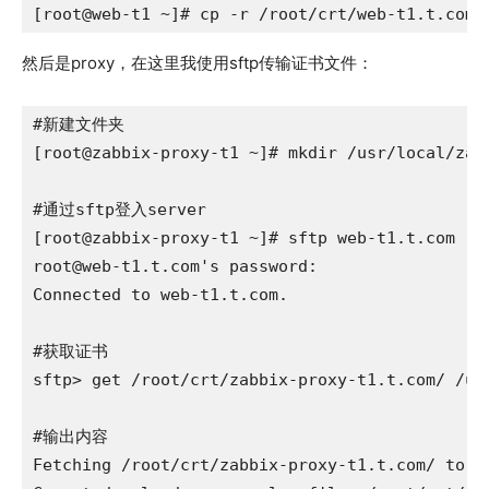
[root@web-t1 ~]# cp -r /root/crt/web-t1.t.com/
然后是proxy，在这里我使用sftp传输证书文件：
#新建文件夹

[root@zabbix-proxy-t1 ~]# mkdir /usr/local/zabb
#通过sftp登入server

root@web-t1.t.com
's password: 

Connected to web-t1.t.com.

#获取证书  

sftp> get /root/crt/zabbix-proxy-t1.t.com/ /usr
#输出内容

Fetching /root/crt/zabbix-proxy-t1.t.com/ to /