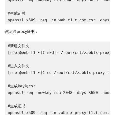
openssl req -newkey rsa:2048 -days 3650 -nodes
#生成证书

openssl x509 -req -in web-t1.t.com.csr -days 3
然后是proxy证书：
#新建文件夹

[root@web-t1 ~]# mkdir /root/crt/zabbix-proxy-t
#进入文件夹

[root@web-t1 ~]# cd /root/crt/zabbix-proxy-t1.t
#生成key与csr

openssl req -newkey rsa:2048 -days 3650 -nodes
#生成证书

openssl x509 -req -in zabbix-proxy-t1.t.com.cs