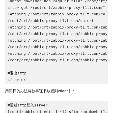
Cannot download non-regular file: /root/crt/zab
sftp> get /root/crt/zabbix-proxy-t1.t.com/* /us
Fetching /root/crt/zabbix-proxy-t1.t.com/ca.crt
/root/crt/zabbix-proxy-t1.t.com/ca.crt        
Fetching /root/crt/zabbix-proxy-t1.t.com/zabbi
/root/crt/zabbix-proxy-t1.t.com/zabbix-proxy-t
Fetching /root/crt/zabbix-proxy-t1.t.com/zabbi
/root/crt/zabbix-proxy-t1.t.com/zabbix-proxy-t
Fetching /root/crt/zabbix-proxy-t1.t.com/zabbi
/root/crt/zabbix-proxy-t1.t.com/zabbix-proxy-t1
#退出sftp

sftp> exit
用同样的办法将数字证书放置到client中：
#通过sftp登入server

[root@zabbix-client-t1 ~]# sftp 
root@web-t1.t.