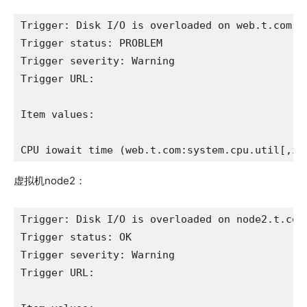
Trigger: Disk I/O is overloaded on web.t.com

Trigger status: PROBLEM

Trigger severity: Warning

Trigger URL: 

Item values:

CPU iowait time (web.t.com:system.cpu.util[,io
虚拟机node2：
Trigger: Disk I/O is overloaded on node2.t.com

Trigger status: OK

Trigger severity: Warning

Trigger URL: 
