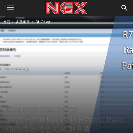
首页
实践项目
BUG Log
实践项目
BUG Log
虚拟化与容器
VMware
R720 H710 Raid控制器Patrol Read
功能导致磁盘IO急剧升高