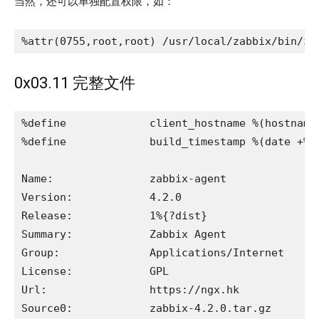
当然，还可以单独配置权限，如：
%attr(0755,root,root) /usr/local/zabbix/bin/za
0x03.11 完整文件
%define             client_hostname %(hostname)
%define             build_timestamp %(date +%s)
Name:               zabbix-agent

Version:            4.2.0

Release:            1%{?dist}

Summary:            Zabbix Agent

Group:              Applications/Internet

License:            GPL

Url:                https://ngx.hk

Source0:            zabbix-4.2.0.tar.gz
