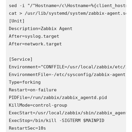
sed -i "/^Hostname=/c\Hostname=%{client_hostna
cat > /usr/lib/systemd/system/zabbix-agent.serv
[Unit]

Description=Zabbix Agent

After=syslog.target

After=network.target

[Service]

Environment="CONFFILE=/usr/local/zabbix/etc/zab
EnvironmentFile=-/etc/sysconfig/zabbix-agent

Type=forking

Restart=on-failure

PIDFile=/run/zabbix/zabbix_agentd.pid

KillMode=control-group

ExecStart=/usr/local/zabbix/sbin/zabbix_agentd 
ExecStop=/bin/kill -SIGTERM $MAINPID

RestartSec=10s
