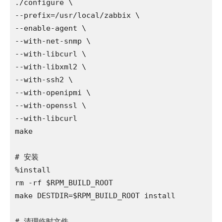
./configure \

--prefix=/usr/local/zabbix \

--enable-agent \

--with-net-snmp \

--with-libcurl \

--with-libxml2 \

--with-ssh2 \

--with-openipmi \

--with-openssl \

--with-libcurl

make

# 安装

%install

rm -rf $RPM_BUILD_ROOT

make DESTDIR=$RPM_BUILD_ROOT install

# 清理临时文件
