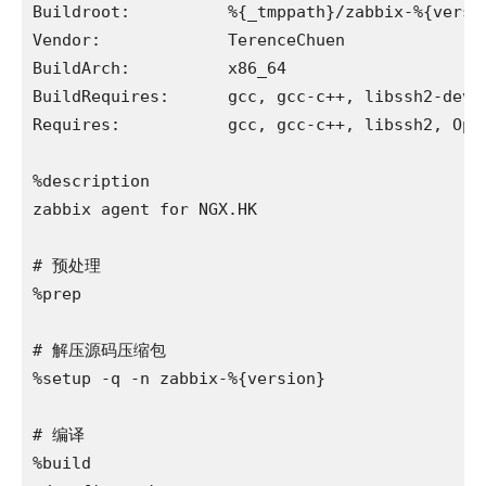
Buildroot:          %{_tmppath}/zabbix-%{versio
Vendor:             TerenceChuen

BuildArch:          x86_64

BuildRequires:      gcc, gcc-c++, libssh2-devel
Requires:           gcc, gcc-c++, libssh2, Open
%description

zabbix agent for NGX.HK

# 预处理

%prep

# 解压源码压缩包

%setup -q -n zabbix-%{version}

# 编译

%build
