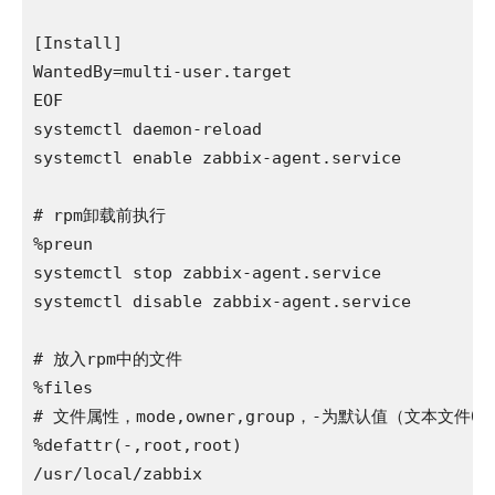
[Install]

WantedBy=multi-user.target

EOF

systemctl daemon-reload

systemctl enable zabbix-agent.service

# rpm卸载前执行

%preun

systemctl stop zabbix-agent.service

systemctl disable zabbix-agent.service

# 放入rpm中的文件

%files

# 文件属性，mode,owner,group，-为默认值（文本文件06
%defattr(-,root,root)

/usr/local/zabbix
