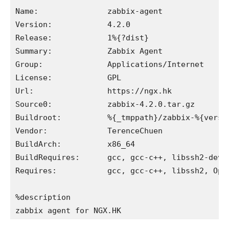
Name:               zabbix-agent

Version:            4.2.0

Release:            1%{?dist}

Summary:            Zabbix Agent

Group:              Applications/Internet

License:            GPL

Url:                https://ngx.hk

Source0:            zabbix-4.2.0.tar.gz

Buildroot:          %{_tmppath}/zabbix-%{versio
Vendor:             TerenceChuen

BuildArch:          x86_64

BuildRequires:      gcc, gcc-c++, libssh2-devel
Requires:           gcc, gcc-c++, libssh2, Open
%description

zabbix agent for NGX.HK