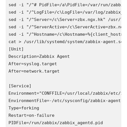
sed -i "/^# PidFile=/a\PidFile=/var/run/zabbix
sed -i "/^LogFile=/c\LogFile=/var/log/zabbix_a
sed -i "/^Server=/c\Server=zbx.ngx.hk" /usr/loc
sed -i "/^ServerActive=/c\ServerActive=zbx.ngx
sed -i "/^Hostname=/c\Hostname=%{client_hostna
cat > /usr/lib/systemd/system/zabbix-agent.serv
[Unit]

Description=Zabbix Agent

After=syslog.target

After=network.target

[Service]

Environment="CONFFILE=/usr/local/zabbix/etc/zab
EnvironmentFile=-/etc/sysconfig/zabbix-agent

Type=forking

Restart=on-failure

PIDFile=/run/zabbix/zabbix_agentd.pid
