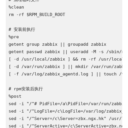
%clean

rm -rf $RPM_BUILD_ROOT

# 安装前执行

%pre

getent group zabbix || groupadd zabbix

getent passwd zabbix || useradd -M -s /sbin/nol
[ -d /usr/local/zabbix ] && rm -rf /usr/local/z
[ -d /var/run/zabbix ] || mkdir /var/run/zabbi
[ -f /var/log/zabbix_agentd.log ] || touch /va
# rpm安装后执行

%post

sed -i "/^# PidFile=/a\PidFile=/var/run/zabbix
sed -i "/^LogFile=/c\LogFile=/var/log/zabbix_a
sed -i "/^Server=/c\Server=zbx.ngx.hk" /usr/loc
sed -i "/^ServerActive=/c\ServerActive=zbx.ngx