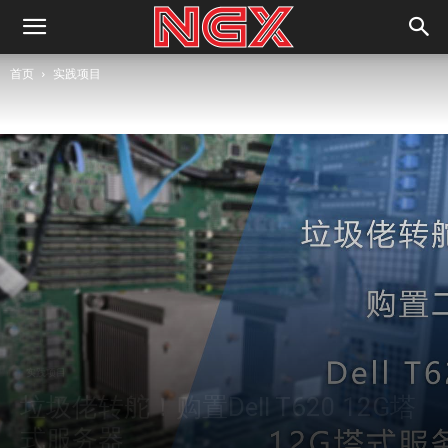
首页
实践项目
实践项目
垃圾佬转舵！购置Dell T620 12G塔
式服务器