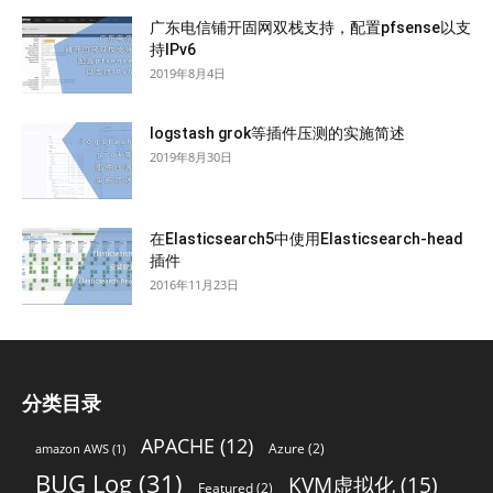
广东电信铺开固网双栈支持，配置pfsense以支
持IPv6
2019年8月4日
logstash grok等插件压测的实施简述
2019年8月30日
在Elasticsearch5中使用Elasticsearch-head
插件
2016年11月23日
分类目录
APACHE
(12)
Azure
(2)
amazon AWS
(1)
BUG Log
(31)
KVM虚拟化
(15)
Featured
(2)