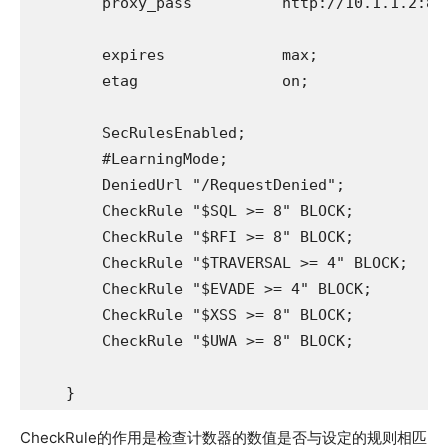
        proxy_pass          http://10.1.1.2:808
        expires             max;

        etag                on;

        SecRulesEnabled;

        #LearningMode;

        DeniedUrl "/RequestDenied";

        CheckRule "$SQL >= 8" BLOCK;

        CheckRule "$RFI >= 8" BLOCK;

        CheckRule "$TRAVERSAL >= 4" BLOCK;

        CheckRule "$EVADE >= 4" BLOCK;

        CheckRule "$XSS >= 8" BLOCK;

        CheckRule "$UWA >= 8" BLOCK;

    }
CheckRule的作用是检查计数器的数值是否与设定的规则相匹