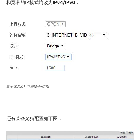
和宽带的IP模式均改为
IPv4/IPv6
：
白玉魂の西行寺幽幽子-供图
还有某些光猫配置如下图：