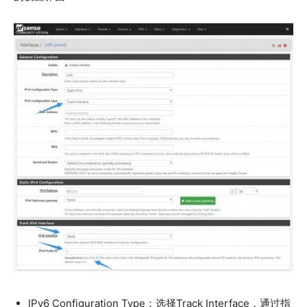
IPv6 Configuration Type：选择Track Interface，通过指