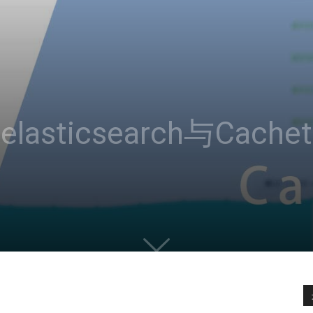
lasticsearch与Cac