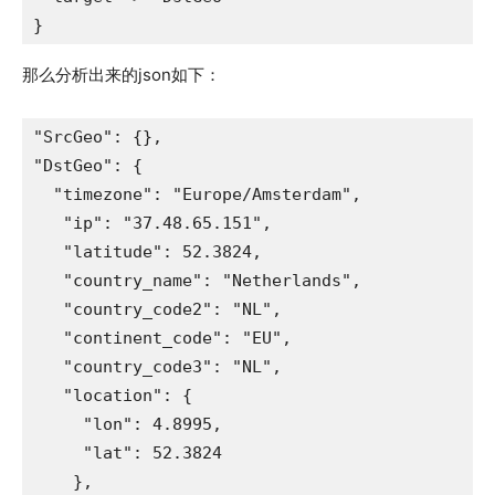
}
那么分析出来的json如下：
"SrcGeo": {},

"DstGeo": {

  "timezone": "Europe/Amsterdam",

   "ip": "37.48.65.151",

   "latitude": 52.3824,

   "country_name": "Netherlands",

   "country_code2": "NL",

   "continent_code": "EU",

   "country_code3": "NL",

   "location": {

     "lon": 4.8995,

     "lat": 52.3824

    },
