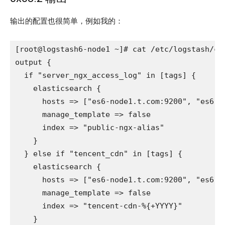
输出的配置也很简单，例如我的：
[root@logstash6-node1 ~]# cat /etc/logstash/con
output {

  if "server_ngx_access_log" in [tags] {

    elasticsearch {

      hosts => ["es6-node1.t.com:9200", "es6-n
      manage_template => false

      index => "public-ngx-alias"

    }

  } else if "tencent_cdn" in [tags] {

    elasticsearch {

      hosts => ["es6-node1.t.com:9200", "es6-n
      manage_template => false

      index => "tencent-cdn-%{+YYYY}"

    }
