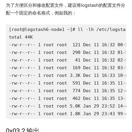
为了方便区分和修改配置文件，建议将logstash的配置文件分
配一个固定的命名格式，例如我的：
[root@logstash6-node1 ~]# ll -lh /etc/logstash/
total 44K

-rw-r--r-- 1 root root  121 Dec 11 16:32 00-501
-rw-r--r-- 1 root root  290 Dec 11 16:32 01-501
-rw-r--r-- 1 root root   41 Dec 11 16:32 02-501
-rw-r--r-- 1 root root  169 Dec 11 16:32 03-501
-rw-r--r-- 1 root root 3.3K Dec 11 16:33 10-ngi
-rw-r--r-- 1 root root  591 Dec 11 16:35 11-cdn
-rw-r--r-- 1 root root  774 Dec 11 16:35 12-dhc
-rw-r--r-- 1 root root  462 Dec 11 16:35 13-sno
-rw-r--r-- 1 root root 5.0K Jan 29 23:52 14-qcl
-rw-r--r-- 1 root root 1.8K Jan 29 23:43 99-ou
0x03.2 输出