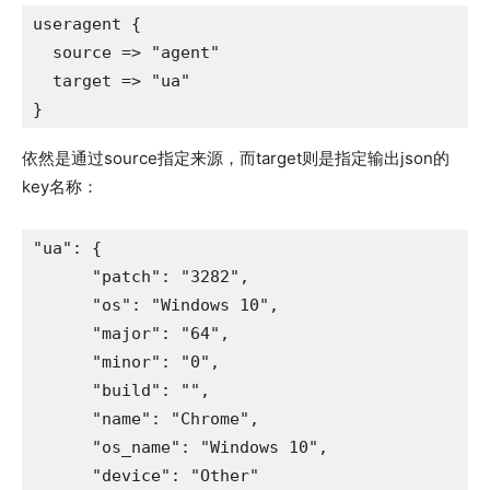
useragent {

  source => "agent"

  target => "ua"

}
依然是通过source指定来源，而target则是指定输出json的
key名称：
"ua": {

      "patch": "3282",

      "os": "Windows 10",

      "major": "64",

      "minor": "0",

      "build": "",

      "name": "Chrome",

      "os_name": "Windows 10",

      "device": "Other"
