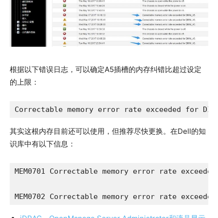
根据以下错误日志，可以确定A5插槽的内存纠错比超过设定
的上限：
Correctable memory error rate exceeded for DIM
其实这根内存目前还可以使用，但推荐尽快更换。在Dell的知
识库中有以下信息：
MEM0701	Correctable memory error rate exceeded for .	内存可能无法正常工作。 这是未来可能出现不可纠正错误的一种早期迹象。	请重置内存模块。 如果错误仍然存在，请通过将当前模块与系统中的另一个相同模块进行交换来交换测试内存模块，看看另一个相同模块是否也出现错误。 如果问题仍然存在， 请联系支持部门， 因为可能需要更换内存
