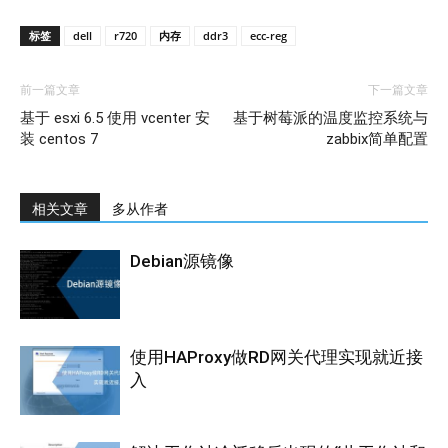
标签
dell
r720
内存
ddr3
ecc-reg
前一篇文章
下一篇文章
基于 esxi 6.5 使用 vcenter 安
基于树莓派的温度监控系统与
装 centos 7
zabbix简单配置
相关文章
多从作者
Debian源镜像
使用HAProxy做RD网关代理实现就近接
入