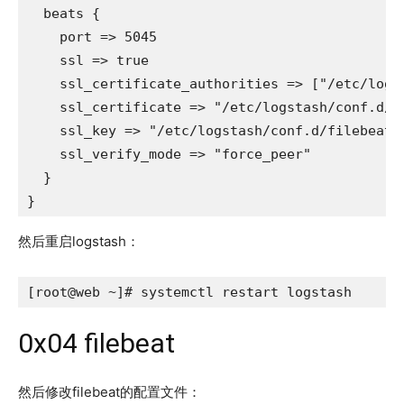
  beats {

    port => 5045

    ssl => true

    ssl_certificate_authorities => ["/etc/logst
    ssl_certificate => "/etc/logstash/conf.d/fi
    ssl_key => "/etc/logstash/conf.d/filebeat_s
    ssl_verify_mode => "force_peer"

  }

}
然后重启logstash：
[root@web ~]# systemctl restart logstash
0x04 filebeat
然后修改filebeat的配置文件：