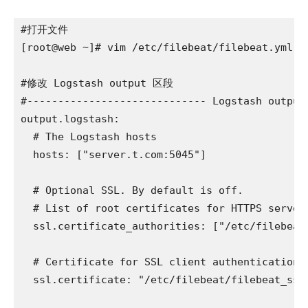
#打开文件

[root@web ~]# vim /etc/filebeat/filebeat.yml

#修改 Logstash output 区段

#----------------------------- Logstash output 
output.logstash:

  # The Logstash hosts

  hosts: ["server.t.com:5045"]

  # Optional SSL. By default is off.

  # List of root certificates for HTTPS server 
  ssl.certificate_authorities: ["/etc/filebeat/
  # Certificate for SSL client authentication

  ssl.certificate: "/etc/filebeat/filebeat_ssl/