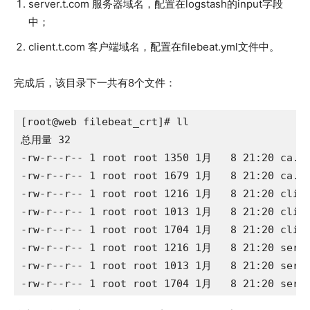
server.t.com 服务器域名，配置在logstash的input字段
中；
client.t.com 客户端域名，配置在filebeat.yml文件中。
完成后，该目录下一共有8个文件：
[root@web filebeat_crt]# ll

总用量 32

-rw-r--r-- 1 root root 1350 1月   8 21:20 ca.cr
-rw-r--r-- 1 root root 1679 1月   8 21:20 ca.ke
-rw-r--r-- 1 root root 1216 1月   8 21:20 clien
-rw-r--r-- 1 root root 1013 1月   8 21:20 clien
-rw-r--r-- 1 root root 1704 1月   8 21:20 clien
-rw-r--r-- 1 root root 1216 1月   8 21:20 serve
-rw-r--r-- 1 root root 1013 1月   8 21:20 serve
-rw-r--r-- 1 root root 1704 1月   8 21:20 serv