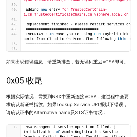
1,cn=vsphere.local,cn=Tenants,cn=IdentityManager,cn=S
adding 
new
 entry 
"cn=TrustedCertChain-
1,cn=TrustedCertificateChains,cn=vsphere.local,cn=Ten
Replacement finished - Please restart services on al
==================================
IMPORTANT: 
In
 case you're using 
HLM
(
Hybrid Linked M
certs from Cloud to On-Prem after following 
this
 proc
==================================
==================================
如果出现错误信息，请重新排查，若无误则重启VCSA即可。
0x05 收尾
根据实际情况，需要到NSX中重新连接VCSA，这过程中会要
求确认新证书指纹。如果Lookup Service URL报以下错误，
请确认证书的Alternative name及STS证书情况：
NSX Management Service operation failed. 
(
Initialization 
of
 Admin Registration Service 