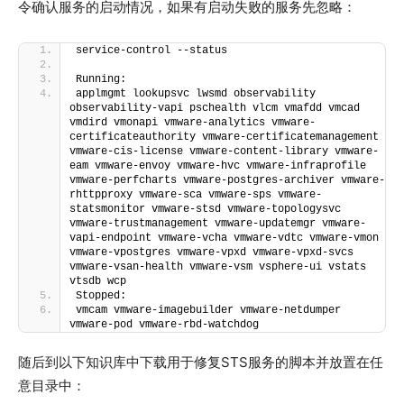
令确认服务的启动情况，如果有启动失败的服务先忽略：
service-control --status
Running:
applmgmt lookupsvc lwsmd observability 
observability-vapi pschealth vlcm vmafdd vmcad 
vmdird vmonapi vmware-analytics vmware-
certificateauthority vmware-certificatemanagement 
vmware-cis-license vmware-content-library vmware-
eam vmware-envoy vmware-hvc vmware-infraprofile 
vmware-perfcharts vmware-postgres-archiver vmware-
rhttpproxy vmware-sca vmware-sps vmware-
statsmonitor vmware-stsd vmware-topologysvc 
vmware-trustmanagement vmware-updatemgr vmware-
vapi-endpoint vmware-vcha vmware-vdtc vmware-vmon 
vmware-vpostgres vmware-vpxd vmware-vpxd-svcs 
vmware-vsan-health vmware-vsm vsphere-ui vstats 
vtsdb wcp
Stopped:
vmcam vmware-imagebuilder vmware-netdumper 
vmware-pod vmware-rbd-watchdog
随后到以下知识库中下载用于修复STS服务的脚本并放置在任
意目录中：