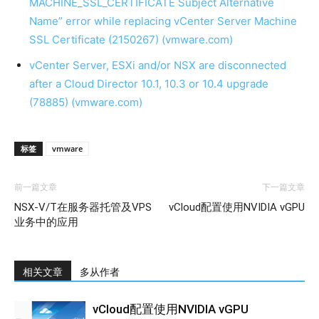
MACHINE_SSL_CERTIFICATE Subject Alternative
Name” error while replacing vCenter Server Machine
SSL Certificate (2150267) (vmware.com)
vCenter Server, ESXi and/or NSX are disconnected
after a Cloud Director 10.1, 10.3 or 10.4 upgrade
(78885) (vmware.com)
标签
vmware
前一篇文章
下一篇文章
NSX-V/T在服务器托管及VPS
vCloud配置使用NVIDIA vGPU
业务中的应用
相关文章
多从作者
vCloud配置使用NVIDIA vGPU