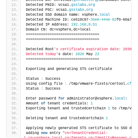
Detected DN: cn=vcsa1.
gsslabs
.
org
,ou=Domain Controll
Detected PNID: vcsa1.
gsslabs
.
org
Detected PSC: vcsa1.
gsslabs
.
org
Detected SSO domain name: vsphere.
local
Detected Machine ID: ce510c87-
35e6
-
444e-82
f0-60a7527
Detected IP Address: 
192.168
.
0
.
51
Domain CN: dc=vsphere,dc=local
==================================
==================================
Detected Root
's certificate expiration date: 2030 Ma
Detected today'
s date: 
2020
 May 
22
==================================
Exporting and generating STS certificate
Status 
:
 Success
Using config file 
:
 /tmp/vmware-fixsts/certool.
cfg
Status 
:
 Success
Enter password 
for
 administrator@vsphere.
local
:
Amount 
of
 tenant credentials: 
1
Exporting tenant and trustedcertchain 
1
 to /tmp/vmwa
Deleting tenant and trustedcertchain 
1
Applying newly generated STS certificate to SSO doma
adding 
new
 entry 
"cn=TenantCredential-