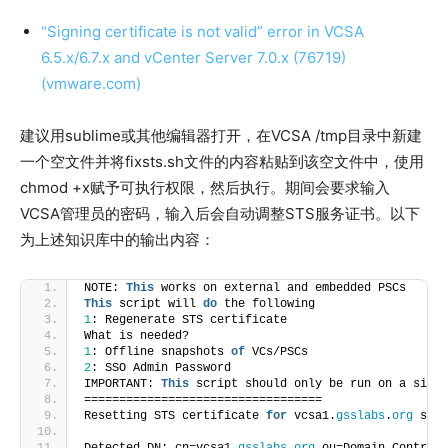
“Signing certificate is not valid” error in VCSA
6.5.x/6.7.x and vCenter Server 7.0.x (76719)
(vmware.com)
建议用sublime或其他编辑器打开，在VCSA /tmp目录中新建
一个空文件并将fixsts.sh文件的内容粘贴到该空文件中，使用
chmod +x赋予可执行权限，然后执行。期间会要求输入
VCSA管理员的密码，输入后会自动调整STS服务证书。以下
为上述知识库中的输出内容：
NOTE: 
This
 works on external and embedded PSCs
This
 script will 
do
 the following
1
: Regenerate STS certificate
What is needed?
1
: Offline snapshots 
of
 VCs/PSCs
2
: SSO Admin Password
IMPORTANT: 
This
 script should only be run on a singl
==================================
Resetting STS certificate 
for
 vcsa1.
gsslabs
.
org
 star