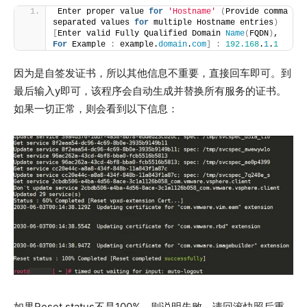
Enter proper value 
for
'Hostname'
(
Provide comma 
separated values 
for
 multiple Hostname entries
)
[
Enter valid Fully Qualified Domain 
Name
(
FQDN
)
, 
For
 Example 
:
 example.
domain
.
com
]
:
192.168
.
1
.
1
因为是自签发证书，所以其他信息不重要，直接回车即可。到
最后输入y即可，该程序会自动生成并替换所有服务的证书。
如果一切正常，则会看到以下信息：
如果Reset status不是100%，则说明失败，请回滚快照后重