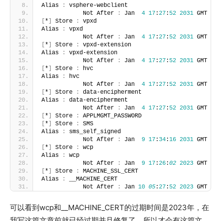
Alias 
:
 vsphere-webclient
            Not After 
:
 Jan  
4
17
:
27
:
52
2031
 GMT
[
*
]
 Store 
:
 vpxd
Alias 
:
 vpxd
            Not After 
:
 Jan  
4
17
:
27
:
52
2031
 GMT
[
*
]
 Store 
:
 vpxd-extension
Alias 
:
 vpxd-extension
            Not After 
:
 Jan  
4
17
:
27
:
52
2031
 GMT
[
*
]
 Store 
:
 hvc
Alias 
:
 hvc
            Not After 
:
 Jan  
4
17
:
27
:
52
2031
 GMT
[
*
]
 Store 
:
 data-encipherment
Alias 
:
 data-encipherment
            Not After 
:
 Jan  
4
17
:
27
:
52
2031
 GMT
[
*
]
 Store 
:
 APPLMGMT_PASSWORD
[
*
]
 Store 
:
 SMS
Alias 
:
 sms_self_signed
            Not After 
:
 Jan  
9
17
:
34
:
16
2031
 GMT
[
*
]
 Store 
:
 wcp
Alias 
:
 wcp
            Not After 
:
 Jan  
9
17
:
26
:
02
2023
 GMT
[
*
]
 Store 
:
 MACHINE_SSL_CERT
Alias 
:
 __MACHINE_CERT
            Not After 
:
 Jan 
10
05
:
27
:
52
2023
 GMT
可以看到wcp和__MACHINE_CERT的过期时间是2023年，在
我写这篇文章前就已经过期并且修复了，所以才会有这篇文