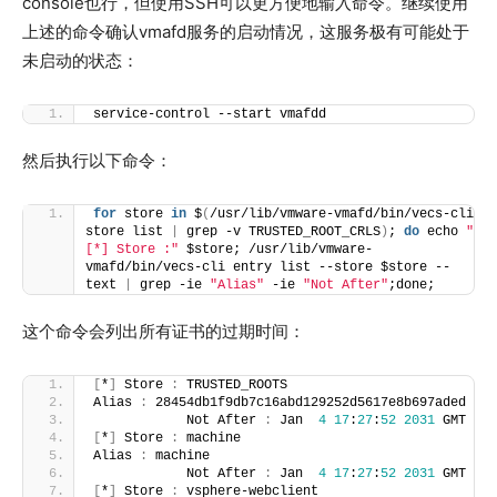
console也行，但使用SSH可以更方便地输入命令。继续使用
上述的命令确认vmafd服务的启动情况，这服务极有可能处于
未启动的状态：
service-control --start vmafdd
然后执行以下命令：
for
 store 
in
 $
(
/usr/lib/vmware-vmafd/bin/vecs-cli 
store list 
|
 grep -v TRUSTED_ROOT_CRLS
)
; 
do
 echo 
"
[*] Store :"
 $store; /usr/lib/vmware-
vmafd/bin/vecs-cli entry list --store $store --
text 
|
 grep -ie 
"Alias"
 -ie 
"Not After"
;done;
这个命令会列出所有证书的过期时间：
[
*
]
 Store 
:
 TRUSTED_ROOTS
Alias 
:
 28454db1f9db7c16abd129252d5617e8b697aded
            Not After 
:
 Jan  
4
17
:
27
:
52
2031
 GMT
[
*
]
 Store 
:
 machine
Alias 
:
 machine
            Not After 
:
 Jan  
4
17
:
27
:
52
2031
 GMT
[
*
]
 Store 
:
 vsphere-webclient