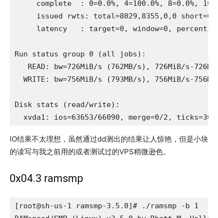
     complete  : 0=0.0%, 4=100.0%, 8=0.0%, 16=0
     issued rwts: total=8029,8355,0,0 short=0,0
     latency   : target=0, window=0, percentile
Run status group 0 (all jobs):

   READ: bw=726MiB/s (762MB/s), 726MiB/s-726Mi
  WRITE: bw=756MiB/s (793MB/s), 756MiB/s-756Mi
Disk stats (read/write):

  xvda1: ios=63653/66090, merge=0/2, ticks=369
IO结果不太理想，虽然通过dd测出的结果让人惊艳，但是小块
的读写与我之前用的或者测试过的VPS稍微逊色。
0x04.3 ramsmp
[root@sh-us-1 ramsmp-3.5.0]# ./ramsmp -b 1
