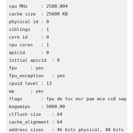
cpu MHz     : 2500.004

cache size  : 25600 KB

physical id : 0

siblings    : 1

core id     : 0

cpu cores   : 1

apicid      : 0

initial apicid  : 0

fpu     : yes

fpu_exception   : yes

cpuid level : 13

wp      : yes

flags       : fpu de tsc msr pae mce cx8 sep m
bogomips    : 5000.00

clflush size    : 64

cache_alignment : 64

address sizes   : 46 bits physical, 48 bits vir