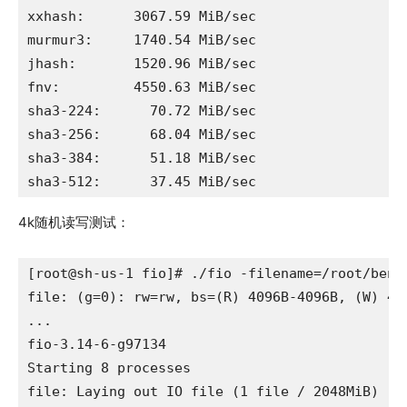
xxhash:      3067.59 MiB/sec

murmur3:     1740.54 MiB/sec

jhash:       1520.96 MiB/sec

fnv:         4550.63 MiB/sec

sha3-224:      70.72 MiB/sec

sha3-256:      68.04 MiB/sec

sha3-384:      51.18 MiB/sec

sha3-512:      37.45 MiB/sec
4k随机读写测试：
[root@sh-us-1 fio]# ./fio -filename=/root/benc
file: (g=0): rw=rw, bs=(R) 4096B-4096B, (W) 40
...

fio-3.14-6-g97134

Starting 8 processes

file: Laying out IO file (1 file / 2048MiB)
