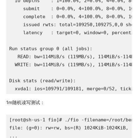
  IO depths    : 1=100.0%, 2=0.0%, 4=0.0%, 8=0.
     submit    : 0=0.0%, 4=100.0%, 8=0.0%, 16=0
     complete  : 0=0.0%, 4=100.0%, 8=0.0%, 16=0
     issued rwts: total=109250,109275,0,0 short
     latency   : target=0, window=0, percentile
Run status group 0 (all jobs):

   READ: bw=114MiB/s (119MB/s), 114MiB/s-114Mi
  WRITE: bw=114MiB/s (119MB/s), 114MiB/s-114Mi
Disk stats (read/write):

  xvda1: ios=109791/109181, merge=0/52, ticks=
1m随机读写测试：
[root@sh-us-1 fio]# ./fio -filename=/root/benc
file: (g=0): rw=rw, bs=(R) 1024KiB-1024KiB, (W
...
