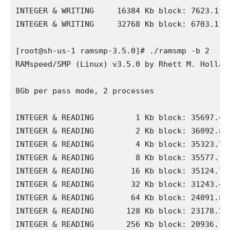
INTEGER & WRITING     16384 Kb block: 7623.11 M
INTEGER & WRITING     32768 Kb block: 6703.11 M
[root@sh-us-1 ramsmp-3.5.0]# ./ramsmp -b 2

RAMspeed/SMP (Linux) v3.5.0 by Rhett M. Holland
8Gb per pass mode, 2 processes

INTEGER & READING         1 Kb block: 35697.43 
INTEGER & READING         2 Kb block: 36092.81 
INTEGER & READING         4 Kb block: 35323.76 
INTEGER & READING         8 Kb block: 35577.12 
INTEGER & READING        16 Kb block: 35124.79 
INTEGER & READING        32 Kb block: 31243.48 
INTEGER & READING        64 Kb block: 24091.84 
INTEGER & READING       128 Kb block: 23178.25 
INTEGER & READING       256 Kb block: 20936.16 