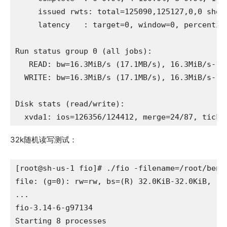
     issued rwts: total=125090,125127,0,0 short
     latency   : target=0, window=0, percentile
Run status group 0 (all jobs):

   READ: bw=16.3MiB/s (17.1MB/s), 16.3MiB/s-16
  WRITE: bw=16.3MiB/s (17.1MB/s), 16.3MiB/s-16
Disk stats (read/write):

  xvda1: ios=126356/124412, merge=24/87, ticks
32k随机读写测试：
[root@sh-us-1 fio]# ./fio -filename=/root/benc
file: (g=0): rw=rw, bs=(R) 32.0KiB-32.0KiB, (W
...

fio-3.14-6-g97134

Starting 8 processes
