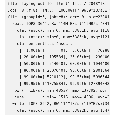
file: Laying out IO file (1 file / 2048MiB)

Jobs: 8 (f=8): [M(8)][100.0%][r=96.9MiB/s,w=97
file: (groupid=0, jobs=8): err= 0: pid=23801: M
  read: IOPS=3641, BW=114MiB/s (119MB/s)(3414Mi
    clat (nsec): min=0, max=53801k, avg=1118593
     lat (nsec): min=0, max=53804k, avg=1121970
    clat percentiles (nsec):

     |  1.00th=[       0],  5.00th=[   76288], 
     | 20.00th=[  195584], 30.00th=[  230400], 
     | 50.00th=[  514048], 60.00th=[ 1044480], 
     | 80.00th=[ 2007040], 90.00th=[ 2801664], 
     | 99.00th=[ 5210112], 99.50th=[ 5996544], 
     | 99.95th=[11075584], 99.99th=[27394048]

   bw (  KiB/s): min=48537, max=137792, per=99
   iops        : min= 1515, max= 4306, avg=3640
  write: IOPS=3642, BW=114MiB/s (119MB/s)(3415M
    clat (nsec): min=0, max=53822k, avg=1047513