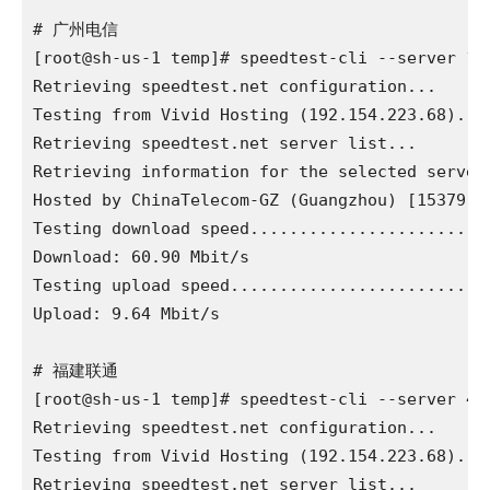
# 广州电信

[root@sh-us-1 temp]# speedtest-cli --server 172
Retrieving speedtest.net configuration...

Testing from Vivid Hosting (192.154.223.68)...

Retrieving speedtest.net server list...

Retrieving information for the selected server.
Hosted by ChinaTelecom-GZ (Guangzhou) [15379.33
Testing download speed........................
Download: 60.90 Mbit/s

Testing upload speed..........................
Upload: 9.64 Mbit/s

# 福建联通

[root@sh-us-1 temp]# speedtest-cli --server 488
Retrieving speedtest.net configuration...

Testing from Vivid Hosting (192.154.223.68)...

Retrieving speedtest.net server list...
