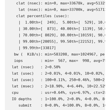
    clat (nsec): min=0, max=33678k, avg=5132509
     lat (nsec): min=0, max=33700k, avg=5171278
    clat percentiles (usec):

     |  1.00th=[  249],  5.00th=[  529], 10.00t
     | 30.00th=[  873], 40.00th=[ 1139], 50.00t
     | 70.00th=[ 8029], 80.00th=[10159], 90.00t
     | 99.00th=[20055], 99.50th=[22152], 99.90t
     | 99.99th=[33817]

   bw (  KiB/s): min=583208, max=1024967, per=
   iops        : min=  567, max=  998, avg=756.
  lat (nsec)   : 2=0.50%

  lat (usec)   : 2=0.01%, 4=0.01%, 10=0.02%, 20
  lat (usec)   : 100=0.11%, 250=0.46%, 500=2.25
  lat (msec)   : 2=18.90%, 4=6.44%, 10=22.52%, 
  cpu          : usr=0.64%, sys=6.97%, ctx=2820
  IO depths    : 1=100.0%, 2=0.0%, 4=0.0%, 8=0.
     submit    : 0=0.0%, 4=100.0%, 8=0.0%, 16=0