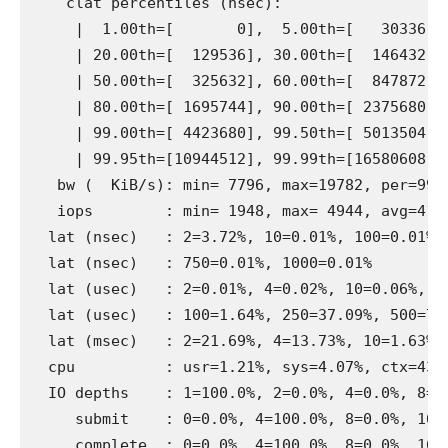
    clat percentiles (nsec):

     |  1.00th=[       0],  5.00th=[   30336], 
     | 20.00th=[  129536], 30.00th=[  146432], 
     | 50.00th=[  325632], 60.00th=[  847872], 
     | 80.00th=[ 1695744], 90.00th=[ 2375680], 
     | 99.00th=[ 4423680], 99.50th=[ 5013504], 
     | 99.95th=[10944512], 99.99th=[16580608]

   bw (  KiB/s): min= 7796, max=19782, per=99.
   iops        : min= 1948, max= 4944, avg=4167
  lat (nsec)   : 2=3.72%, 10=0.01%, 100=0.01%, 
  lat (nsec)   : 750=0.01%, 1000=0.01%

  lat (usec)   : 2=0.01%, 4=0.02%, 10=0.06%, 20
  lat (usec)   : 100=1.64%, 250=37.09%, 500=7.4
  lat (msec)   : 2=21.69%, 4=13.73%, 10=1.63%, 
  cpu          : usr=1.21%, sys=4.07%, ctx=4325
  IO depths    : 1=100.0%, 2=0.0%, 4=0.0%, 8=0.
     submit    : 0=0.0%, 4=100.0%, 8=0.0%, 16=0
     complete  : 0=0.0%, 4=100.0%, 8=0.0%, 16=0