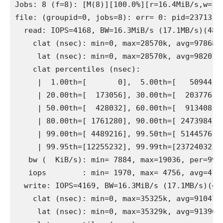
Jobs: 8 (f=8): [M(8)][100.0%][r=16.4MiB/s,w=16
file: (groupid=0, jobs=8): err= 0: pid=23713: M
  read: IOPS=4168, BW=16.3MiB/s (17.1MB/s)(489M
    clat (nsec): min=0, max=28570k, avg=978683.
     lat (nsec): min=0, max=28570k, avg=982019.
    clat percentiles (nsec):

     |  1.00th=[       0],  5.00th=[   50944], 
     | 20.00th=[  173056], 30.00th=[  203776], 
     | 50.00th=[  428032], 60.00th=[  913408], 
     | 80.00th=[ 1761280], 90.00th=[ 2473984], 
     | 99.00th=[ 4489216], 99.50th=[ 5144576], 
     | 99.95th=[12255232], 99.99th=[23724032]

   bw (  KiB/s): min= 7884, max=19036, per=99.
   iops        : min= 1970, max= 4756, avg=4166
  write: IOPS=4169, BW=16.3MiB/s (17.1MB/s)(489
    clat (nsec): min=0, max=35325k, avg=910473.
     lat (nsec): min=0, max=35329k, avg=913965.