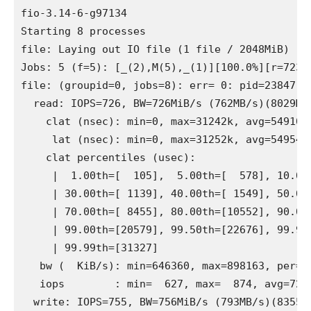
fio-3.14-6-g97134

Starting 8 processes

file: Laying out IO file (1 file / 2048MiB)

Jobs: 5 (f=5): [_(2),M(5),_(1)][100.0%][r=723M
file: (groupid=0, jobs=8): err= 0: pid=23847: M
  read: IOPS=726, BW=726MiB/s (762MB/s)(8029MiB
    clat (nsec): min=0, max=31242k, avg=5491010
     lat (nsec): min=0, max=31252k, avg=5495435
    clat percentiles (usec):

     |  1.00th=[  105],  5.00th=[  578], 10.00t
     | 30.00th=[ 1139], 40.00th=[ 1549], 50.00t
     | 70.00th=[ 8455], 80.00th=[10552], 90.00t
     | 99.00th=[20579], 99.50th=[22676], 99.90t
     | 99.99th=[31327]

   bw (  KiB/s): min=646360, max=898163, per=1
   iops        : min=  627, max=  874, avg=724.
  write: IOPS=755, BW=756MiB/s (793MB/s)(8355Mi