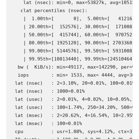
     lat (nsec): min=0, max=53827k, avg=1051506
    clat percentiles (nsec):

     |  1.00th=[       0],  5.00th=[   41216], 
     | 20.00th=[  152576], 30.00th=[  171008], 
     | 50.00th=[  415744], 60.00th=[  970752], 
     | 80.00th=[ 1925120], 90.00th=[ 2703360], 
     | 99.00th=[ 5144576], 99.50th=[ 5931008], 
     | 99.95th=[10813440], 99.99th=[24510464]

   bw (  KiB/s): min=49117, max=142290, per=99
   iops        : min= 1533, max= 4444, avg=3640
  lat (nsec)   : 2=3.10%, 20=0.01%, 100=0.01%, 
  lat (nsec)   : 1000=0.01%

  lat (usec)   : 2=0.01%, 4=0.02%, 10=0.05%, 20
  lat (usec)   : 100=1.74%, 250=34.20%, 500=9.7
  lat (msec)   : 2=20.62%, 4=16.54%, 10=2.95%, 
  lat (msec)   : 100=0.01%

  cpu          : usr=1.08%, sys=4.12%, ctx=3781