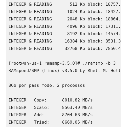
INTEGER & READING       512 Kb block: 18757.11 
INTEGER & READING      1024 Kb block: 18427.15 
INTEGER & READING      2048 Kb block: 18004.59 
INTEGER & READING      4096 Kb block: 17311.92 
INTEGER & READING      8192 Kb block: 14574.13 
INTEGER & READING     16384 Kb block: 8531.38 M
INTEGER & READING     32768 Kb block: 7850.46 M
[root@sh-us-1 ramsmp-3.5.0]# ./ramsmp -b 3

RAMspeed/SMP (Linux) v3.5.0 by Rhett M. Holland
8Gb per pass mode, 2 processes

INTEGER   Copy:      8010.82 MB/s

INTEGER   Scale:     8563.40 MB/s

INTEGER   Add:       8704.68 MB/s

INTEGER   Triad:     8669.05 MB/s
