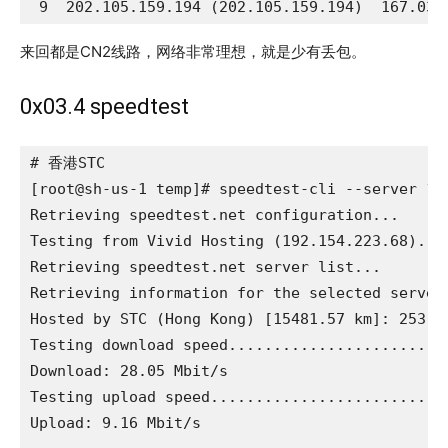
 9  202.105.159.194 (202.105.159.194)  167.034
来回都是CN2线路，网络非常理想，就是少有丢包。
0x03.4 speedtest
# 香港STC

[root@sh-us-1 temp]# speedtest-cli --server 153
Retrieving speedtest.net configuration...

Testing from Vivid Hosting (192.154.223.68)...

Retrieving speedtest.net server list...

Retrieving information for the selected server.
Hosted by STC (Hong Kong) [15481.57 km]: 253.46
Testing download speed........................
Download: 28.05 Mbit/s

Testing upload speed..........................
Upload: 9.16 Mbit/s
