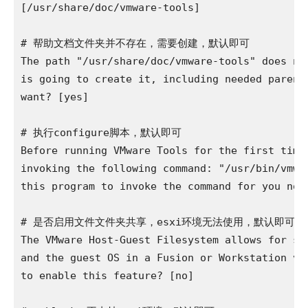
[/usr/share/doc/vmware-tools] 

# 帮助文档文件夹并不存在，需要创建，默认即可

The path "/usr/share/doc/vmware-tools" does not
is going to create it, including needed parent 
want? [yes] 

# 执行configure脚本，默认即可

Before running VMware Tools for the first time,
invoking the following command: "/usr/bin/vmwar
this program to invoke the command for you now?
# 是否启用文件文件夹共享，esxi环境无法使用，默认即可

The VMware Host-Guest Filesystem allows for sha
and the guest OS in a Fusion or Workstation vir
to enable this feature? [no] 
