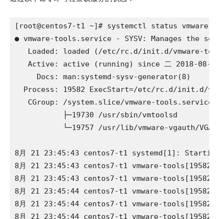
[root@centos7-t1 ~]# systemctl status vmware-to
● vmware-tools.service - SYSV: Manages the serv
   Loaded: loaded (/etc/rc.d/init.d/vmware-tool
   Active: active (running) since 二 2018-08-21
     Docs: man:systemd-sysv-generator(8)

  Process: 19582 ExecStart=/etc/rc.d/init.d/vm
   CGroup: /system.slice/vmware-tools.service

           ├─19730 /usr/sbin/vmtoolsd

           └─19757 /usr/lib/vmware-vgauth/VGAut
8月 21 23:45:43 centos7-t1 systemd[1]: Starting
8月 21 23:45:43 centos7-t1 vmware-tools[19582]:
8月 21 23:45:43 centos7-t1 vmware-tools[19582]:
8月 21 23:45:44 centos7-t1 vmware-tools[19582]:
8月 21 23:45:44 centos7-t1 vmware-tools[19582]:
8月 21 23:45:44 centos7-t1 vmware-tools[19582]: