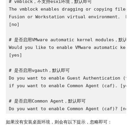
# vmblock，不支持esxi环境，默认即可

The vmblock enables dragging or copying files b
Fusion or Workstation virtual environment.  Do 
[no] 

# 是否启用VMware automatic kernel modules，默认即
Would you like to enable VMware automatic kerne
[yes] 

# 是否启用vgauth，默认即可

Do you want to enable Guest Authentication (vga
if you want to enable Common Agent (caf). [yes]
# 是否启用Common Agent，默认即可

如果没有安装桌面环境，则会有以下提示，忽略即可：