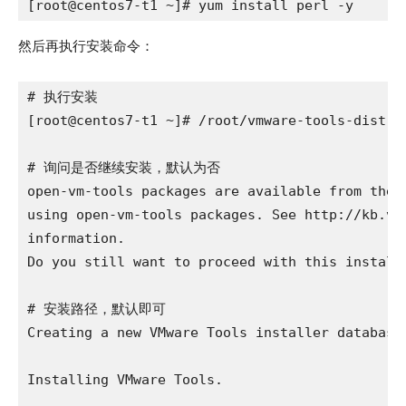
[root@centos7-t1 ~]# yum install perl -y
然后再执行安装命令：
# 执行安装

[root@centos7-t1 ~]# /root/vmware-tools-distrib
# 询问是否继续安装，默认为否

open-vm-tools packages are available from the O
using open-vm-tools packages. See http://kb.vmw
information.

Do you still want to proceed with this installa
# 安装路径，默认即可

Creating a new VMware Tools installer database 
Installing VMware Tools.
