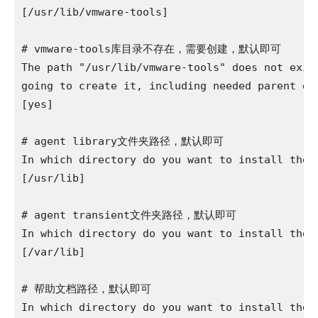
[/usr/lib/vmware-tools] 

# vmware-tools库目录不存在，需要创建，默认即可

The path "/usr/lib/vmware-tools" does not exist
going to create it, including needed parent dir
[yes] 

# agent library文件夹路径，默认即可

In which directory do you want to install the c
[/usr/lib] 

# agent transient文件夹路径，默认即可

In which directory do you want to install the c
[/var/lib] 

# 帮助文档路径，默认即可

In which directory do you want to install the d