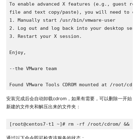
To enable advanced X features (e.g., guest reso
file and text copy/paste), you will need to do 
1. Manually start /usr/bin/vmware-user

2. Log out and log back into your desktop sessi
3. Restart your X session.

Enjoy,

--the VMware team

Found VMware Tools CDROM mounted at /root/cdro
安装完成后会自动卸载cdrom，如果有需要，可以删除一开始
新建的文件夹和解压出来的文件夹：
通过以下命令即可检查该服务的状态：