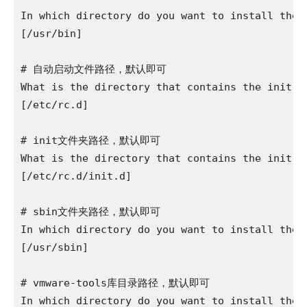
In which directory do you want to install the b
[/usr/bin] 

# 自动启动文件路径，默认即可

What is the directory that contains the init di
[/etc/rc.d] 

# init文件夹路径，默认即可

What is the directory that contains the init sc
[/etc/rc.d/init.d] 

# sbin文件夹路径，默认即可

In which directory do you want to install the d
[/usr/sbin] 

# vmware-tools库目录路径，默认即可

In which directory do you want to install the l