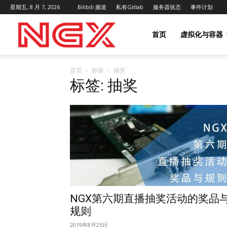
星期五, 8 月 7, 2026
Bilibili 频道
私有Gitlab
服务器状态
事件计划
NGX
首页
虚拟化与容器
首页
标签
抽奖
Project
标签: 抽奖
|
NGX.HK
NGX第六期直播抽奖活动的奖品
规则
2019年8月25日